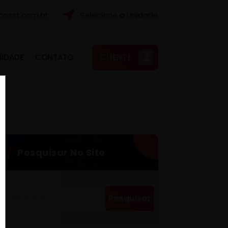
osst.com.br
Selecione a Unidade
CLIENTE
NIDADE
CONTATO
Pesquisar No Site
Pesquisar
por: