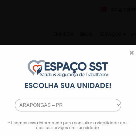
sac@espac
EMPRESA
BLOG
SERVIÇOS
U
×
ESCOLHA SUA UNIDADE!
5-18 at 16.41.05 (2)
* Usamos essa informação para consultar a viabilidade dos
nossos serviços em sua cidade.