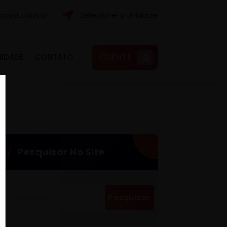
osst.com.br
Selecione a Unidade
CLIENTE
NIDADE
CONTATO
Pesquisar No Site
Pesquisar
por: