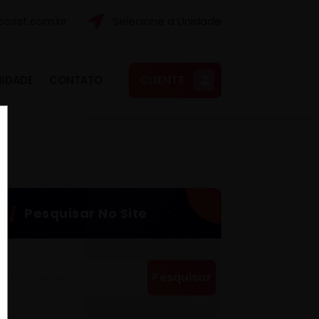
osst.com.br
Selecione a Unidade
CLIENTE
NIDADE
CONTATO
Pesquisar No Site
Pesquisar
por: